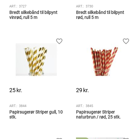
ART.:
3727
ART.:
3730
Bredt silkebånd til bilpynt
Bredt silkebånd til bilpynt
vinrød, rull 5 m
rød, rull 5 m
25
kr.
29
kr.
ART.:
3844
ART.:
3845
Papirsugerør Striper gull, 10
Papirsugerør Striper
stk.
naturbrun / rød, 25 stk.