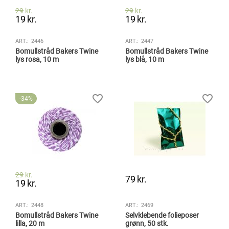
29
kr.
29
kr.
19
kr.
19
kr.
ART.:
2446
ART.:
2447
Bomullstråd Bakers Twine
Bomullstråd Bakers Twine
lys rosa, 10 m
lys blå, 10 m
34%
29
kr.
79
kr.
19
kr.
ART.:
2448
ART.:
2469
Bomullstråd Bakers Twine
Selvklebende folieposer
lilla, 20 m
grønn, 50 stk.