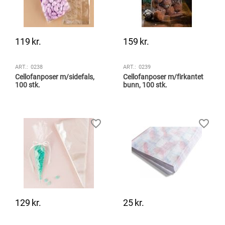
119
kr.
159
kr.
ART.:
0238
ART.:
0239
Cellofanposer m/sidefals,
Cellofanposer m/firkantet
100 stk.
bunn, 100 stk.
129
kr.
25
kr.