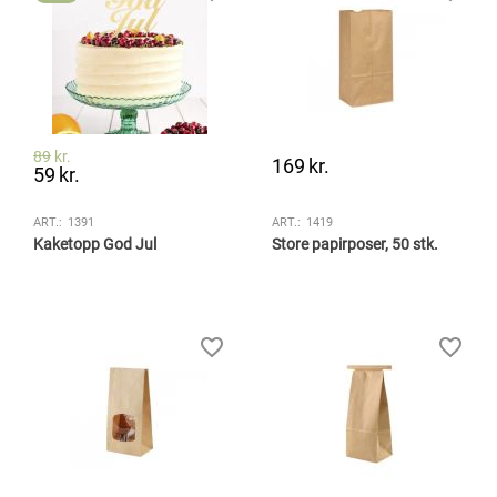
89
kr.
169
kr.
59
kr.
ART.:
1391
ART.:
1419
Kaketopp God Jul
Store papirposer, 50 stk.