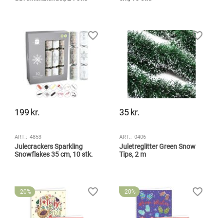
199
kr.
35
kr.
ART.:
4853
ART.:
0406
Julecrackers Sparkling
Juletreglitter Green Snow
Snowflakes 35 cm, 10 stk.
Tips, 2 m
20%
20%