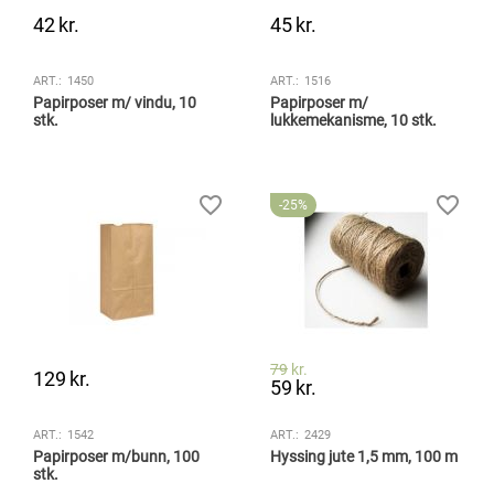
42
kr.
45
kr.
ART.:
1450
ART.:
1516
Papirposer m/ vindu, 10
Papirposer m/
stk.
lukkemekanisme, 10 stk.
25%
79
kr.
129
kr.
59
kr.
ART.:
1542
ART.:
2429
Papirposer m/bunn, 100
Hyssing jute 1,5 mm, 100 m
stk.