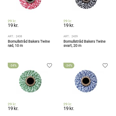
29
kr.
29
kr.
19
kr.
19
kr.
ART.:
2438
ART.:
2439
Bomullstråd Bakers Twine
Bomullstråd Bakers Twine
rød, 10 m
svart, 20 m
34%
34%
29
kr.
29
kr.
19
kr.
19
kr.