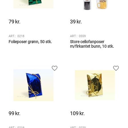
79
kr.
39
kr.
ART.:
0218
ART.:
0559
Folieposer grønn, 50 stk.
Store cellofanposer
m/firkantet bunn, 10 stk.
99
kr.
109
kr.
ART.:
0219
ART.:
0220