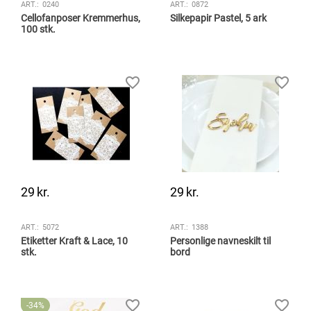
ART.:
0240
ART.:
0872
Cellofanposer Kremmerhus,
Silkepapir Pastel, 5 ark
100 stk.
29
kr.
29
kr.
ART.:
5072
ART.:
1388
Etiketter Kraft & Lace, 10
Personlige navneskilt til
stk.
bord
34%