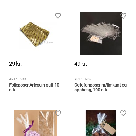
29
kr.
49
kr.
ART.:
0233
ART.:
0236
Folieposer Arlequin gull, 10
Cellofanposer m/limkant og
stk.
oppheng, 100 stk.