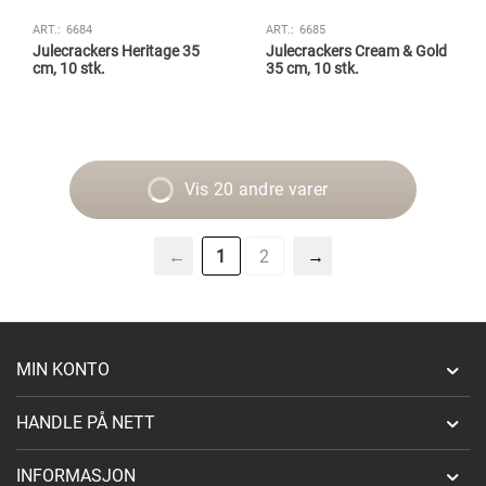
ART.:
6684
ART.:
6685
Julecrackers Heritage 35
Julecrackers Cream & Gold
cm, 10 stk.
35 cm, 10 stk.
Vis 20 andre varer
1
2
MIN KONTO
HANDLE PÅ NETT
INFORMASJON