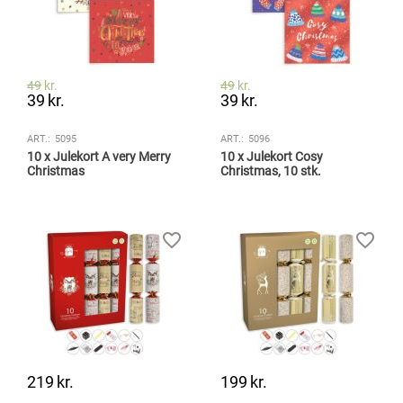
49
kr.
49
kr.
39
kr.
39
kr.
ART.:
5095
ART.:
5096
10 x Julekort A very Merry
10 x Julekort Cosy
Christmas
Christmas, 10 stk.
219
kr.
199
kr.