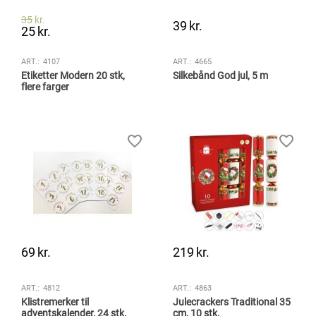
35
kr.
39
kr.
25
kr.
ART.:
4107
ART.:
4665
Etiketter Modern 20 stk,
Silkebånd God jul, 5 m
flere farger
69
kr.
219
kr.
ART.:
4812
ART.:
4863
Klistremerker til
Julecrackers Traditional 35
adventskalender, 24 stk.
cm, 10 stk.