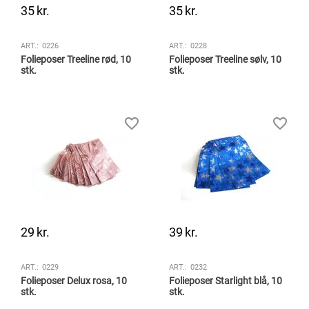
35
kr.
35
kr.
ART.:
0226
ART.:
0228
Folieposer Treeline rød, 10
Folieposer Treeline sølv, 10
stk.
stk.
29
kr.
39
kr.
ART.:
0229
ART.:
0232
Folieposer Delux rosa, 10
Folieposer Starlight blå, 10
stk.
stk.