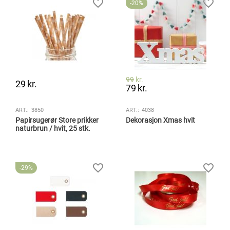
20%
99
kr.
29
kr.
79
kr.
ART.:
3850
ART.:
4038
Papirsugerør Store prikker
Dekorasjon Xmas hvit
naturbrun / hvit, 25 stk.
29%