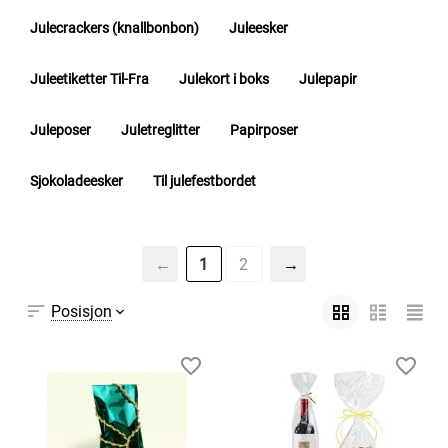
Julecrackers (knallbonbon)
Juleesker
Juleetiketter Til-Fra
Julekort i boks
Julepapir
Juleposer
Juletreglitter
Papirposer
Sjokoladeesker
Til julefestbordet
1
2
Posisjon