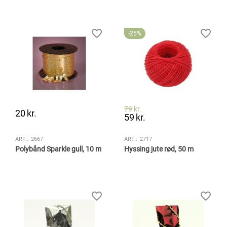
25%
79
kr.
20
kr.
59
kr.
ART.:
2667
ART.:
2717
Polybånd Sparkle gull, 10 m
Hyssing jute rød, 50 m