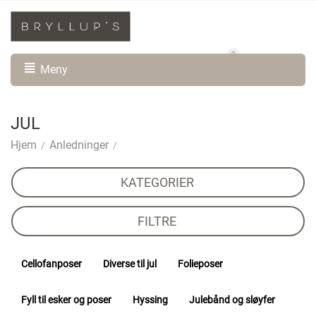
0
Min konto
Handlevogn
Meny
JUL
Hjem
Anledninger
/
/
KATEGORIER
FILTRE
Cellofanposer
Diverse til jul
Folieposer
Fyll til esker og poser
Hyssing
Julebånd og sløyfer