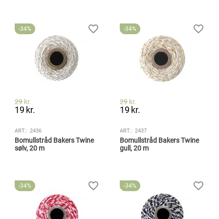
34%
34%
29
kr.
29
kr.
19
kr.
19
kr.
ART.:
2436
ART.:
2437
Bomullstråd Bakers Twine
Bomullstråd Bakers Twine
sølv, 20 m
gull, 20 m
34%
34%