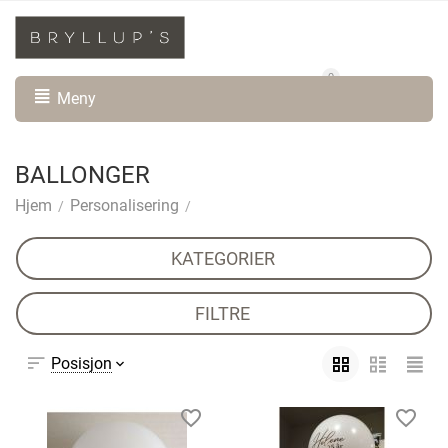
0
Min konto
Handlevogn
Meny
BALLONGER
Hjem
Personalisering
/
/
KATEGORIER
FILTRE
Posisjon