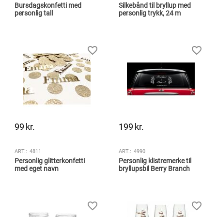
Bursdagskonfetti med
Silkebånd til bryllup med
personlig tall
personlig trykk, 24 m
99
kr.
199
kr.
ART.:
4811
ART.:
4990
Personlig glitterkonfetti
Personlig klistremerke til
med eget navn
bryllupsbil Berry Branch