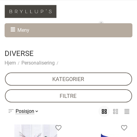
0
Min konto
Handlevogn
Meny
DIVERSE
Hjem
Personalisering
/
/
KATEGORIER
FILTRE
Posisjon