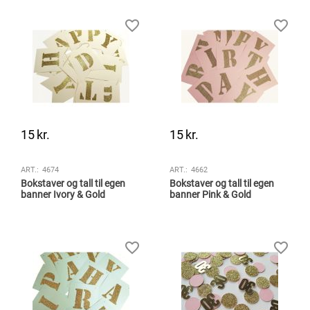
15
kr.
15
kr.
ART.:
4674
ART.:
4662
Bokstaver og tall til egen
Bokstaver og tall til egen
banner Ivory & Gold
banner Pink & Gold