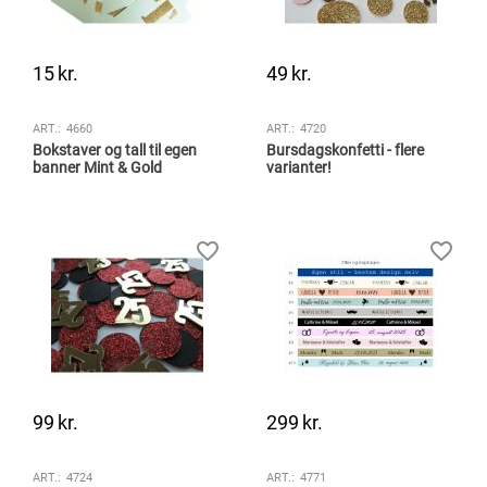
15
kr.
49
kr.
ART.:
4660
ART.:
4720
Bokstaver og tall til egen
Bursdagskonfetti - flere
banner Mint & Gold
varianter!
99
kr.
299
kr.
ART.:
4724
ART.:
4771