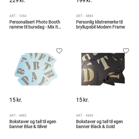
229
kr.
199
kr.
ART.:
1054
ART.:
4884
Personalisert Photo Booth
Personlig klistremerke til
ramme til bursdag - Mix It
bryllupsbil Modern Frame
Up
15
kr.
15
kr.
ART.:
4883
ART.:
4569
Bokstaver og tall til egen
Bokstaver og tall til egen
banner Blue & Silver
banner Black & Gold