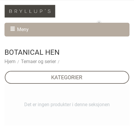
0
Min konto
Handlevogn
Meny
BOTANICAL HEN
Hjem
Temaer og serier
/
/
KATEGORIER
Det er ingen produkter i denne seksjonen