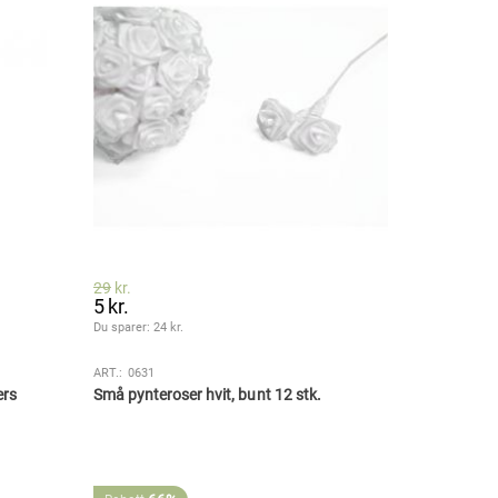
29
kr.
5
kr.
Du sparer: 
24
 kr.
ART.:
0631
ers
Små pynteroser hvit, bunt 12 stk.