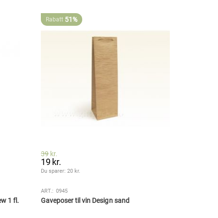
51%
Rabatt
39
kr.
19
kr.
Du sparer: 
20
 kr.
ART.:
0945
w 1 fl.
Gaveposer til vin Design sand