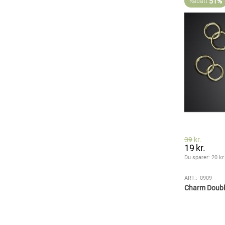
51%
Rabatt
39
kr.
19
kr.
Du sparer: 
20
 kr
ART.:
0909
Charm Double 