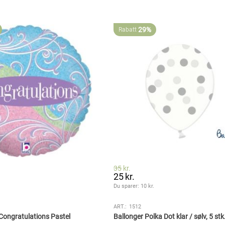
29%
Rabatt
35
kr.
25
kr.
.
Du sparer: 
10
 kr.
ART.:
1512
 Congratulations Pastel
Ballonger Polka Dot klar / sølv, 5 stk