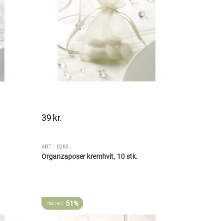
39
kr.
ART.:
0285
Organzaposer kremhvit, 10 stk.
51%
Rabatt