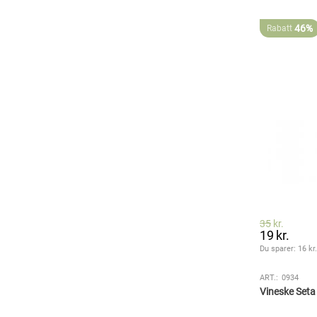
46%
Rabatt
35
kr.
19
kr.
Du sparer: 
16
 kr
ART.:
0934
Vineske Seta 