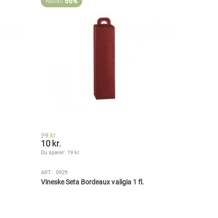
66%
Rabatt
29
kr.
10
kr.
Du sparer: 
19
 kr.
ART.:
0929
Vineske Seta Bordeaux valigia 1 fl.