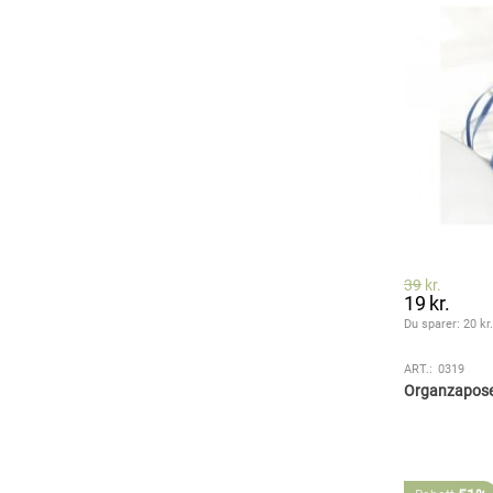
39
kr.
19
kr.
Du sparer: 
20
 kr
ART.:
0319
Organzaposer