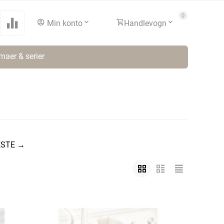
0
Min konto
Handlevogn
maer & serier
ESTE