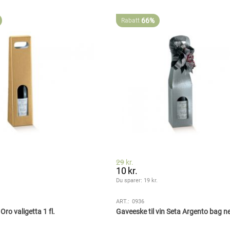
66%
Rabatt
29
kr.
10
kr.
.
Du sparer: 
19
 kr.
ART.:
0936
Oro valigetta 1 fl.
Gaveeske til vin Seta Argento bag ne