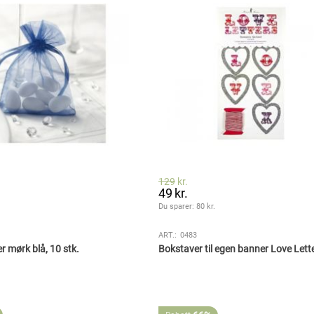
129
kr.
49
kr.
.
Du sparer: 
80
 kr.
ART.:
0483
 mørk blå, 10 stk.
Bokstaver til egen banner Love Lett