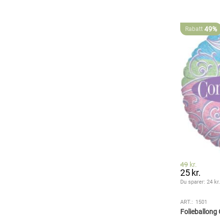
49%
Rabatt
49
kr.
25
kr.
Du sparer: 
24
 kr
ART.:
1501
Folieballong