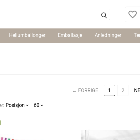
Heliumballonger
Emballasje
Anledninger
Te
FORRIGE
1
2
N
Posisjon
60
er: