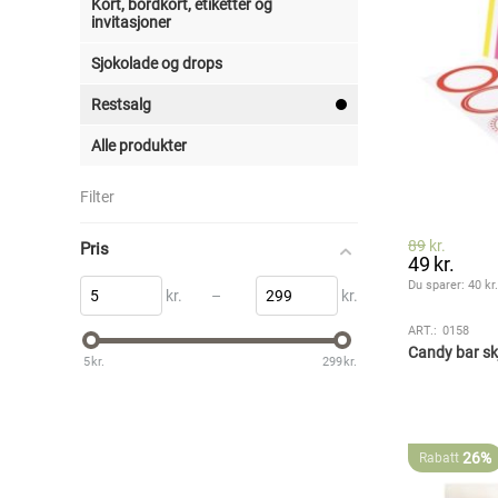
Kort, bordkort, etiketter og
invitasjoner
Sjokolade og drops
Restsalg
Alle produkter
Filter
89
kr.
Pris
49
kr.
Du sparer: 
40
 kr
kr.
–
kr.
ART.:
0158
Candy bar sk
5
kr.
299
kr.
26%
Rabatt