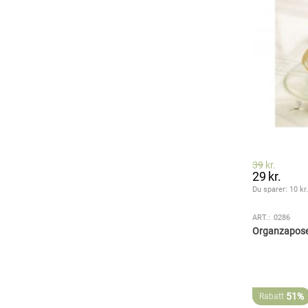
39
kr.
29
kr.
Du sparer: 
10
 kr
ART.:
0286
Organzaposer
51%
Rabatt