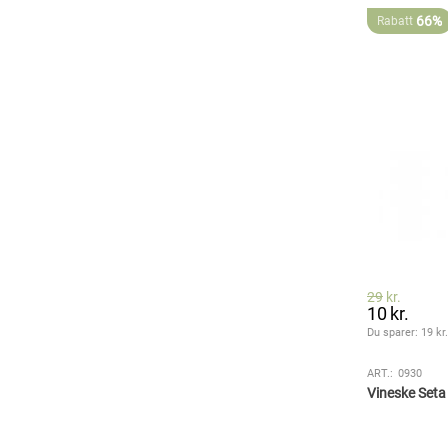
66%
Rabatt
29
kr.
10
kr.
Du sparer: 
19
 kr
ART.:
0930
Vineske Seta 