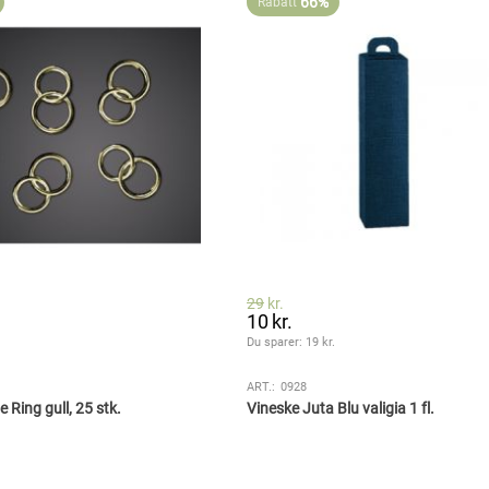
66%
Rabatt
29
kr.
10
kr.
.
Du sparer: 
19
 kr.
ART.:
0928
Ring gull, 25 stk.
Vineske Juta Blu valigia 1 fl.