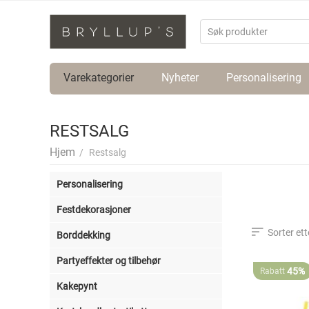
Varekategorier
Nyheter
Personalisering
RESTSALG
Hjem
/
Restsalg
Personalisering
Festdekorasjoner
Sorter ett
Borddekking
Partyeffekter og tilbehør
45%
Rabatt
Kakepynt