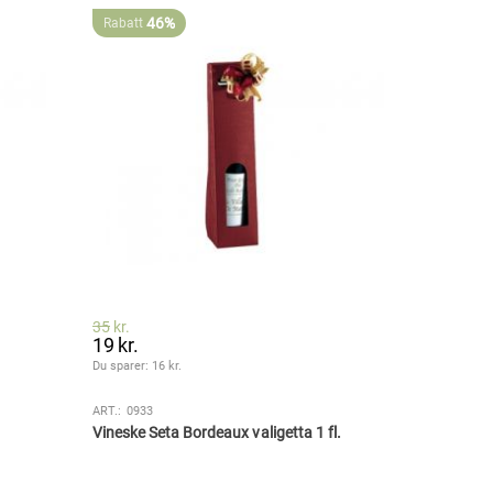
46%
Rabatt
35
kr.
19
kr.
Du sparer: 
16
 kr.
ART.:
0933
Vineske Seta Bordeaux valigetta 1 fl.