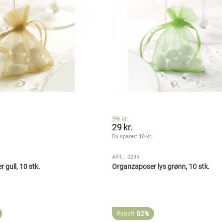
39
kr.
29
kr.
.
Du sparer: 
10
 kr.
ART.:
0295
 gull, 10 stk.
Organzaposer lys grønn, 10 stk.
62%
Rabatt