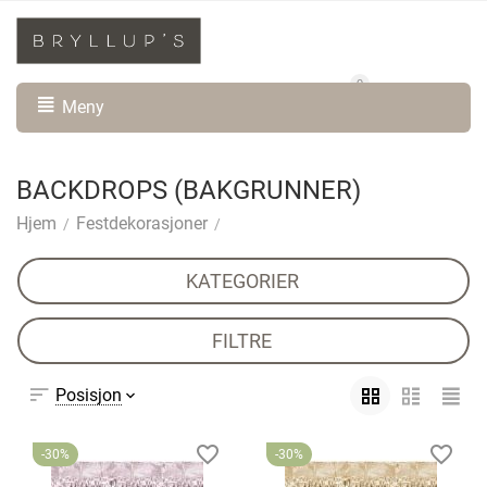
0
Min konto
Handlevogn
Meny
BACKDROPS (BAKGRUNNER)
Hjem
Festdekorasjoner
/
/
KATEGORIER
FILTRE
Posisjon
30%
30%