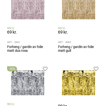
99
kr.
99
kr.
69
kr.
69
kr.
ART.:
0641
ART.:
4063
Forheng / gardin av folie
Forheng / gardin av folie
matt dus rosa
matt gull
30%
99
kr.