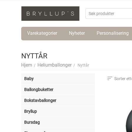
Varekategorier
Nyheter
Personalisering
NYTTÅR
Hjem
Heliumballonger
/
/
Nyttår
Baby
Sorter ett
Ballongbuketter
Bokstavballonger
Bryllup
Bursdag