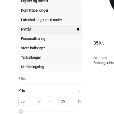
Figurer og former
Konfettiballonger
Latexballonger med motiv
Nyttår
Personalisering
35
kr.
Store ballonger
Tallballonger
ART.:
4095
Ballonger Ha
Utdrikningslag
Filter
Pris
kr.
–
kr.