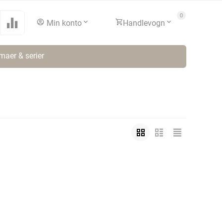
0
Min konto
Handlevogn
maer & serier