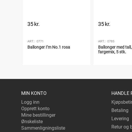
35
kr.
35
kr.
ART.:
0771
ART.:
0785
Partea,
Ballonger I’m No.1 rosa
Ballonger med tall, 
fargemix, 5 stk.
MIN KONTO
HANDLE 
Logg inn
Kjøpsbeti
Opprett konto
Betaling
Mine bestillinger
Levering
Ønskeliste
Retur og 
Sammenligningsliste