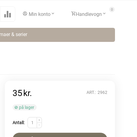
0
Min konto
Handlevogn
maer & serier
35
kr.
ART.:
2962
på lager
+
Antall:
−