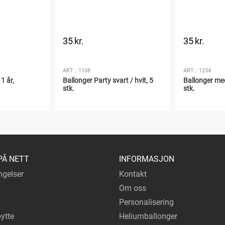
35
kr.
35
kr.
ART.:
1108
ART.:
1234
1 år,
Ballonger Party svart / hvit, 5
Ballonger med 
stk.
stk.
PÅ NETT
INFORMASJON
ngelser
Kontakt
Om oss
Personalisering
bytte
Heliumballonger