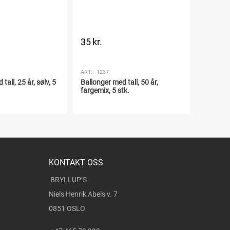
35
kr.
25
kr.
35
kr.
Du sparer:
ART.:
1237
ART.:
151
tall, 25 år, sølv, 5
Ballonger med tall, 50 år,
Ballonge
fargemix, 5 stk.
5 stk.
KONTAKT OSS
BRYLLUP’S
Niels Henrik Abels v. 7
0851 OSLO